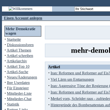
Einen Account anlegen
Mehr Demokratie
wagen
·
Startseite
·
Diskussionsforen
mehr-demok
·
Artikel Themen
·
Artikel schreiben
·
Artikelarchiv
·
Artikel Top 10
Artikel
·
Artikel-Suche
·
Iran: Reformen und Reformer auf Eis? 
·
Neues/Änderungen
·
Viel Lärm um Enttarnungen
·
Ihre Userdaten
·
Iran: Aggressive Töne der Regierung 
·
Für Einsteiger
·
Iran: Reformen und Reformer auf Eis? 
·
Mitglieder-Liste
·
·
Merkel vorn, Schröder raus - zufriede
Mitglieder-Chat
·
Statistik
·
Hintergründe des Bombenattentats au
·
Partner-Links