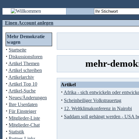
Einen Account anlegen
Mehr Demokratie
wagen
·
Startseite
·
Diskussionsforen
mehr-demokr
·
Artikel Themen
·
Artikel schreiben
·
Artikelarchiv
·
Artikel Top 10
Artikel
·
Artikel-Suche
·
Afrika - sich entwickeln oder entwick
·
Neues/Änderungen
·
Scheinheiliger Volkstrauertag
·
Ihre Userdaten
·
12. Weltklimakonferenz in Nairobi
·
Für Einsteiger
·
Saddam soll gehängt werden - USA be
·
Mitglieder-Liste
·
Mitglieder-Chat
·
Statistik
·
Partner-Links