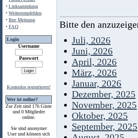
·
Linksammlung
·
Weiterempfehlen
·
Ihre Meinung
Bitte den anzuzeig
·
FAQ
Juli, 2026
Login
Username
Juni, 2026
Passwort
April, 2026
März, 2026
Januar, 2026
Kostenlos registrieren!
Dezember, 2025
Wer ist online?
November, 2025
Zur Zeit sind 176 Gäste
und 0 Mitglieder
Oktober, 2025
online.
September, 2025
Sie sind anonymer
User und können sich
August, 2025