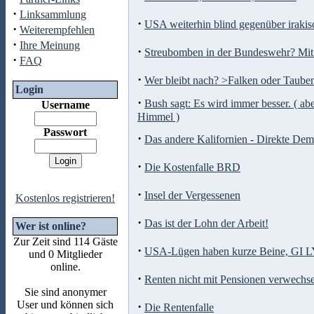
·
Linksammlung
·
USA weiterhin blind gegenüber iraki
·
Weiterempfehlen
·
Ihre Meinung
·
Streubomben in der Bundeswehr? Mit
·
FAQ
·
Wer bleibt nach? >Falken oder Taube
Login
·
Bush sagt: Es wird immer besser. ( ab
Username
Himmel )
Passwort
·
Das andere Kalifornien - Direkte Dem
·
Die Kostenfalle BRD
·
Insel der Vergessenen
Kostenlos registrieren!
·
Das ist der Lohn der Arbeit!
Wer ist online?
Zur Zeit sind 114 Gäste
·
USA-Lügen haben kurze Beine, GI
und 0 Mitglieder
online.
·
Renten nicht mit Pensionen verwechs
Sie sind anonymer
User und können sich
·
Die Rentenfalle