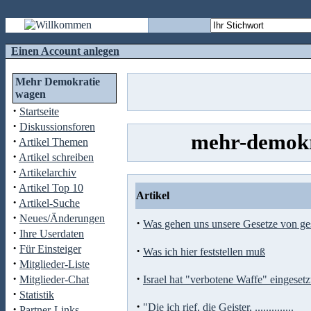
Einen Account anlegen
Mehr Demokratie
wagen
·
Startseite
·
Diskussionsforen
mehr-demokr
·
Artikel Themen
·
Artikel schreiben
·
Artikelarchiv
·
Artikel Top 10
Artikel
·
Artikel-Suche
·
Neues/Änderungen
·
Was gehen uns unsere Gesetze von ges
·
Ihre Userdaten
·
Für Einsteiger
·
Was ich hier feststellen muß
·
Mitglieder-Liste
·
·
Mitglieder-Chat
Israel hat "verbotene Waffe" eingesetz
·
Statistik
·
"Die ich rief, die Geister, ..............
·
Partner-Links