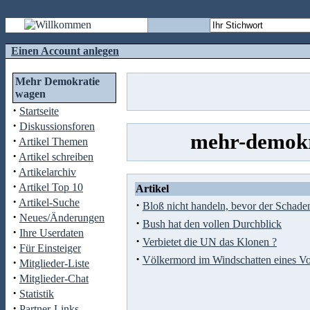
Einen Account anlegen
Mehr Demokratie
wagen
·
Startseite
·
Diskussionsforen
mehr-demokr
·
Artikel Themen
·
Artikel schreiben
·
Artikelarchiv
·
Artikel Top 10
Artikel
·
Artikel-Suche
·
Bloß nicht handeln, bevor der Schaden
·
Neues/Änderungen
·
Bush hat den vollen Durchblick
·
Ihre Userdaten
·
Verbietet die UN das Klonen ?
·
Für Einsteiger
·
Völkermord im Windschatten eines V
·
Mitglieder-Liste
·
Mitglieder-Chat
·
Statistik
·
Partner-Links