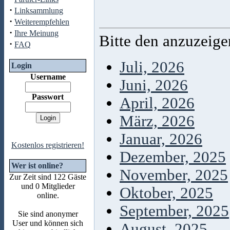
·
Linksammlung
·
Weiterempfehlen
·
Ihre Meinung
Bitte den anzuzeig
·
FAQ
Juli, 2026
Login
Username
Juni, 2026
Passwort
April, 2026
März, 2026
Januar, 2026
Kostenlos registrieren!
Dezember, 2025
Wer ist online?
November, 2025
Zur Zeit sind 122 Gäste
und 0 Mitglieder
Oktober, 2025
online.
September, 2025
Sie sind anonymer
User und können sich
August, 2025