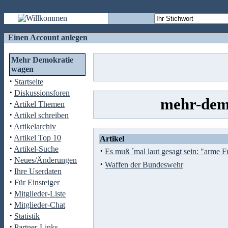
Einen Account anlegen
Mehr Demokratie
wagen
·
Startseite
·
Diskussionsforen
mehr-demo
·
Artikel Themen
·
Artikel schreiben
·
Artikelarchiv
·
Artikel Top 10
Artikel
·
Artikel-Suche
·
Es muß ´mal laut gesagt sein: "arme F
·
Neues/Änderungen
·
Waffen der Bundeswehr
·
Ihre Userdaten
·
Für Einsteiger
·
Mitglieder-Liste
·
Mitglieder-Chat
·
Statistik
·
Partner-Links