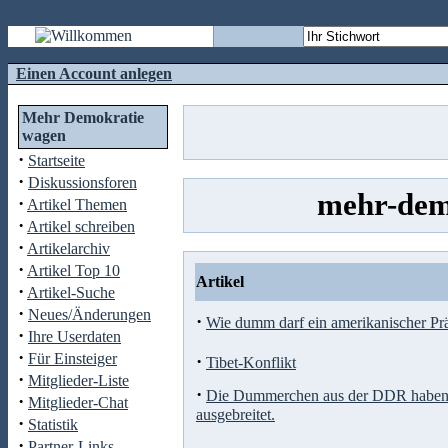
Einen Account anlegen
Mehr Demokratie
wagen
·
Startseite
·
Diskussionsforen
mehr-dem
·
Artikel Themen
·
Artikel schreiben
·
Artikelarchiv
·
Artikel Top 10
Artikel
·
Artikel-Suche
·
Neues/Änderungen
·
Wie dumm darf ein amerikanischer Prä
·
Ihre Userdaten
·
Für Einsteiger
·
Tibet-Konflikt
·
Mitglieder-Liste
·
Die Dummerchen aus der DDR haben 
·
Mitglieder-Chat
ausgebreitet.
·
Statistik
·
Partner-Links