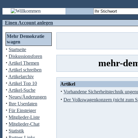
Einen Account anlegen
Mehr Demokratie
wagen
·
Startseite
·
Diskussionsforen
mehr-dem
·
Artikel Themen
·
Artikel schreiben
·
Artikelarchiv
·
Artikel Top 10
Artikel
·
Artikel-Suche
·
Vorhandene Sicherheitstechnik ungenu
·
Neues/Änderungen
·
Der Volkswagenkonzern (nicht zum 
·
Ihre Userdaten
·
Für Einsteiger
·
Mitglieder-Liste
·
Mitglieder-Chat
·
Statistik
·
Partner-Links