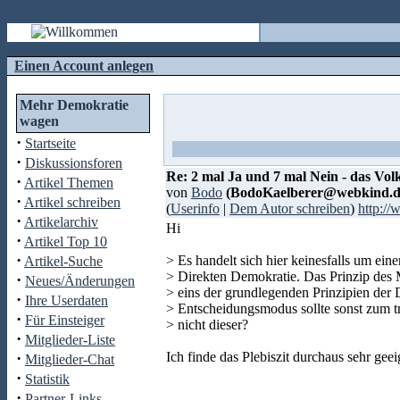
Einen Account anlegen
Mehr Demokratie
wagen
·
Startseite
·
Diskussionsforen
Re: 2 mal Ja und 7 mal Nein - das Vol
·
Artikel Themen
von
Bodo
(BodoKaelberer@webkind.d
·
Artikel schreiben
(
Userinfo
|
Dem Autor schreiben
)
http:/
·
Artikelarchiv
Hi
·
Artikel Top 10
·
> Es handelt sich hier keinesfalls um eine
Artikel-Suche
> Direkten Demokratie. Das Prinzip des M
·
Neues/Änderungen
> eins der grundlegenden Prinzipien der
·
Ihre Userdaten
> Entscheidungsmodus sollte sonst zum
·
Für Einsteiger
> nicht dieser?
·
Mitglieder-Liste
·
Ich finde das Plebiszit durchaus sehr geei
Mitglieder-Chat
·
Statistik
·
Partner-Links