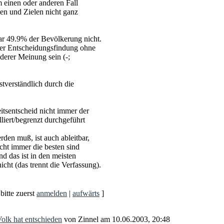
m einen oder anderen Fall
en und Zielen nicht ganz
ar 49.9% der Bevölkerung nicht.
iner Entscheidungsfindung ohne
erer Meinung sein (-;
tverständlich durch die
itsentscheid nicht immer der
liert/begrenzt durchgeführt
rden muß, ist auch ableitbar,
cht immer die besten sind
d das ist in den meisten
icht (das trennt die Verfassung).
itte zuerst
anmelden
|
aufwärts
]
Volk hat entschieden
von Zinnel am 10.06.2003, 20:48