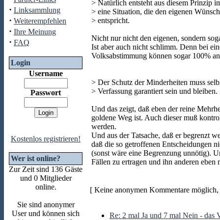
> Natürlich entsteht aus diesem Prinzip i
·
Linksammlung
> eine Situation, die den eigenen Wünsch
·
> entspricht.
Weiterempfehlen
·
Ihre Meinung
Nicht nur nicht den eigenen, sondern sog
·
FAQ
Ist aber auch nicht schlimm. Denn bei e
Volksabstimmung können sogar 100% and
Login
Username
> Der Schutz der Minderheiten muss selbs
> Verfassung garantiert sein und bleiben.
Passwort
Und das zeigt, daß eben der reine Mehrhe
goldene Weg ist. Auch dieser muß kontrol
werden.
Und aus der Tatsache, daß er begrenzt we
Kostenlos registrieren!
daß die so getroffenen Entscheidungen ni
(sonst wäre eine Begrenzung unnötig). Un
Wer ist online?
Fällen zu ertragen und ihn anderen eben n
Zur Zeit sind 136 Gäste
und 0 Mitglieder
online.
[ Keine anonymen Kommentare möglich, b
Sie sind anonymer
User und können sich
Re: 2 mal Ja und 7 mal Nein - das 