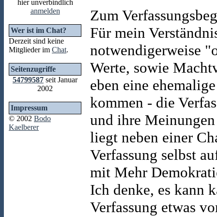
hier unverbindlich
anmelden
Zum Verfassungsbegr
Für mein Verständni
Wer ist im Chat?
Derzeit sind keine
notwendigerweise "of
Mitglieder im
Chat
.
Werte, sowie Machtv
Seitenzugriffe
54799587
seit Januar
eben eine ehemalige
2002
kommen - die Verfas
Impressum
und ihre Meinungen 
© 2002
Bodo
Kaelberer
liegt neben einer Ch
Verfassung selbst au
mit Mehr Demokratie
Ich denke, es kann k
Verfassung etwas vor