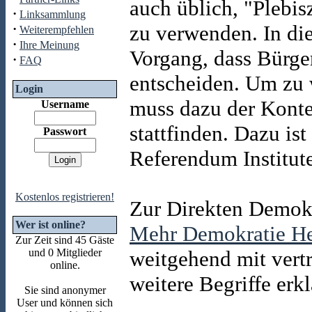
auch üblich, "Plebi
·
Linksammlung
zu verwenden. In di
·
Weiterempfehlen
·
Ihre Meinung
Vorgang, dass Bürge
·
FAQ
entscheiden. Um zu
Login
muss dazu der Kontex
Username
stattfinden. Dazu ist
Passwort
Referendum Institut
Kostenlos registrieren!
Zur Direkten Demokr
Wer ist online?
Mehr Demokratie H
Zur Zeit sind 45 Gäste
und 0 Mitglieder
weitgehend mit vert
online.
weitere Begriffe erk
Sie sind anonymer
User und können sich