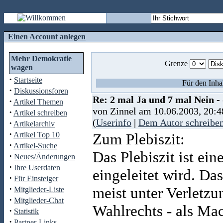
Einen Account anlegen
Mehr Demokratie
Grenze
wagen
·
Startseite
Für den Inha
·
Diskussionsforen
Re: 2 mal Ja und 7 mal Nein -
·
Artikel Themen
von Zinnel am 10.06.2003, 20:4
·
Artikel schreiben
(
Userinfo
|
Dem Autor schreibe
·
Artikelarchiv
·
Artikel Top 10
Zum Plebiszit:
·
Artikel-Suche
Das Plebiszit ist ei
·
Neues/Änderungen
·
Ihre Userdaten
eingeleitet wird. Das
·
Für Einsteiger
·
meist unter Verletzu
Mitglieder-Liste
·
Mitglieder-Chat
Wahlrechts - als Mac
·
Statistik
·
Partner-Links