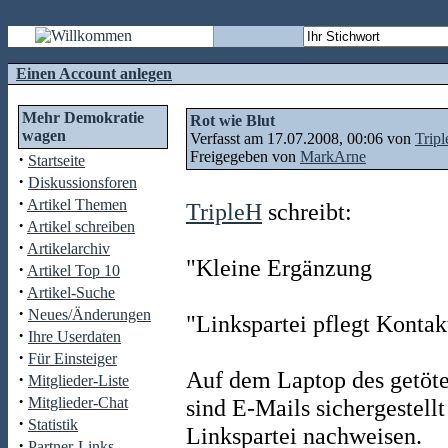
Einen Account anlegen
Mehr Demokratie
Rot wie Blut
wagen
Verfasst am 17.07.2008, 00:06 von
Trip
Freigegeben von
MarkArne
·
Startseite
·
Diskussionsforen
·
Artikel Themen
TripleH
schreibt:
·
Artikel schreiben
·
Artikelarchiv
"Kleine Ergänzung
·
Artikel Top 10
·
Artikel-Suche
·
Neues/Änderungen
"Linkspartei pflegt Konta
·
Ihre Userdaten
·
Für Einsteiger
Auf dem Laptop des getöt
·
Mitglieder-Liste
·
Mitglieder-Chat
sind E-Mails sichergestell
·
Statistik
Linkspartei nachweisen.
·
Partner-Links