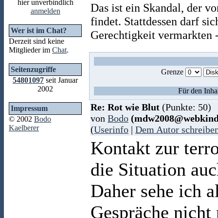
hier unverbindlich
Das ist ein Skandal, der 
anmelden
findet. Stattdessen darf sic
Wer ist im Chat?
Gerechtigkeit vermarkten -
Derzeit sind keine
Mitglieder im
Chat
.
Seitenzugriffe
Grenze
54801097
seit Januar
2002
Für den Inha
Re: Rot wie Blut
(Punkte: 50)
Impressum
von
Bodo
(mdw2008@webkind
© 2002
Bodo
Kaelberer
(
Userinfo
|
Dem Autor schreibe
Kontakt zur terr
die Situation auc
Daher sehe ich a
Gespräche nicht 