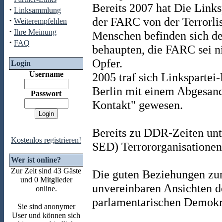
Bereits 2007 hat Die Links
·
Linksammlung
der FARC von der Terrorlis
·
Weiterempfehlen
·
Ihre Meinung
Menschen befinden sich der
·
FAQ
behaupten, die FARC sei nic
Opfer.
Login
Username
2005 traf sich Linksparte
Berlin mit einem Abgesand
Passwort
Kontakt" gewesen.
Bereits zu DDR-Zeiten unte
Kostenlos registrieren!
SED) Terrororganisatione
Wer ist online?
Zur Zeit sind 43 Gäste
Die guten Beziehungen zu
und 0 Mitglieder
unvereinbaren Ansichten d
online.
parlamentarischen Demokr
Sie sind anonymer
User und können sich