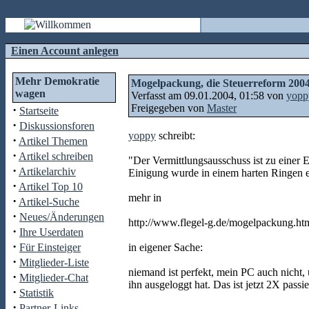
Einen Account anlegen
Mehr Demokratie
Mogelpackung, die Steuerreform 200
wagen
Verfasst am 09.01.2004, 01:58 von
yopp
Freigegeben von
Master
·
Startseite
·
Diskussionsforen
yoppy
schreibt:
·
Artikel Themen
·
Artikel schreiben
"Der Vermittlungsausschuss ist zu einer
·
Artikelarchiv
Einigung wurde in einem harten Ringen er
·
Artikel Top 10
mehr in
·
Artikel-Suche
·
Neues/Änderungen
http://www.flegel-g.de/mogelpackung.ht
·
Ihre Userdaten
·
Für Einsteiger
in eigener Sache:
·
Mitglieder-Liste
niemand ist perfekt, mein PC auch nicht,
·
Mitglieder-Chat
ihn ausgeloggt hat. Das ist jetzt 2X pas
·
Statistik
·
Partner-Links