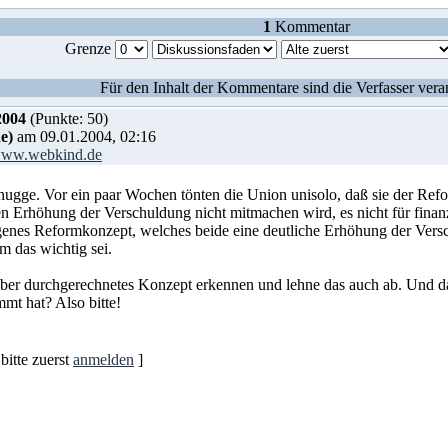
1
Kommentar
Grenze
Für den Inhalt der Kommentare sind die Verfasser vera
2004
(Punkte: 50)
e)
am 09.01.2004, 02:16
/www.webkind.de
ugge. Vor ein paar Wochen tönten die Union unisolo, daß sie der Refo
en Erhöhung der Verschuldung nicht mitmachen wird, es nicht für finanz
enes Reformkonzept, welches beide eine deutliche Erhöhung der Verschu
m das wichtig sei.
uber durchgerechnetes Konzept erkennen und lehne das auch ab. Und d
mmt hat? Also bitte!
itte zuerst
anmelden
]