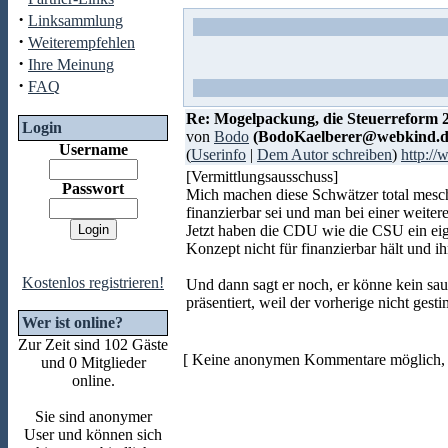
·
Linksammlung
·
Weiterempfehlen
·
Ihre Meinung
·
FAQ
Re: Mogelpackung, die Steuerreform 
Login
von
Bodo
(BodoKaelberer@webkind.d
Username
(
Userinfo
|
Dem Autor schreiben
)
http:/
[Vermittlungsausschuss]
Passwort
Mich machen diese Schwätzer total mesch
finanzierbar sei und man bei einer weiter
Jetzt haben die CDU wie die CSU ein eig
Konzept nicht für finanzierbar hält und ih
Kostenlos registrieren!
Und dann sagt er noch, er könne kein sa
präsentiert, weil der vorherige nicht gesti
Wer ist online?
Zur Zeit sind 102 Gäste
[ Keine anonymen Kommentare möglich, b
und 0 Mitglieder
online.
Sie sind anonymer
User und können sich