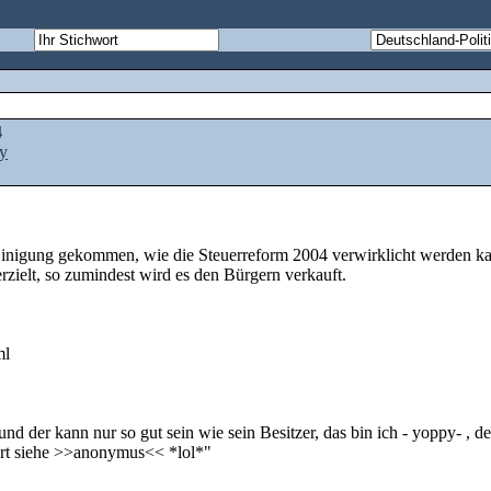
4
y
 Einigung gekommen, wie die Steuerreform 2004 verwirklicht werden k
zielt, so zumindest wird es den Bürgern verkauft.
ml
 und der kann nur so gut sein wie sein Besitzer, das bin ich - yoppy- 
siert siehe >>anonymus<< *lol*"