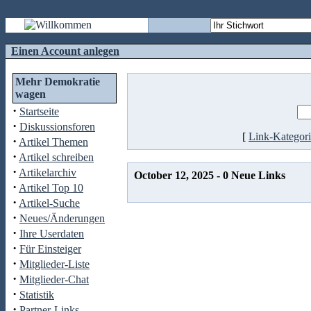
Einen Account anlegen
Mehr Demokratie
wagen
·
Startseite
·
Diskussionsforen
[
Link-Kategor
·
Artikel Themen
·
Artikel schreiben
·
Artikelarchiv
October 12, 2025 - 0 Neue Links
·
Artikel Top 10
·
Artikel-Suche
·
Neues/Änderungen
·
Ihre Userdaten
·
Für Einsteiger
·
Mitglieder-Liste
·
Mitglieder-Chat
·
Statistik
·
Partner-Links