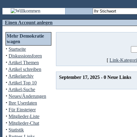
Einen Account anlegen
Mehr Demokratie
wagen
·
Startseite
·
Diskussionsforen
[
Link-Kategor
·
Artikel Themen
·
Artikel schreiben
·
Artikelarchiv
September 17, 2025 - 0 Neue Links
·
Artikel Top 10
·
Artikel-Suche
·
Neues/Änderungen
·
Ihre Userdaten
·
Für Einsteiger
·
Mitglieder-Liste
·
Mitglieder-Chat
·
Statistik
·
Partner-Links