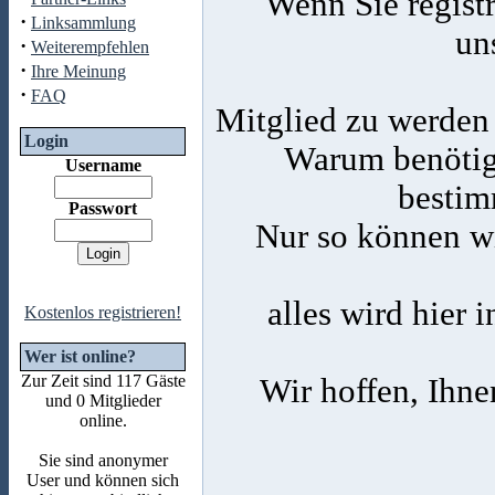
Wenn Sie registr
·
Linksammlung
un
·
Weiterempfehlen
·
Ihre Meinung
·
FAQ
Mitglied zu werden 
Login
Warum benötige
Username
bestim
Passwort
Nur so können wi
alles wird hier 
Kostenlos registrieren!
Wer ist online?
Zur Zeit sind 117 Gäste
Wir hoffen, Ihne
und 0 Mitglieder
online.
Sie sind anonymer
User und können sich