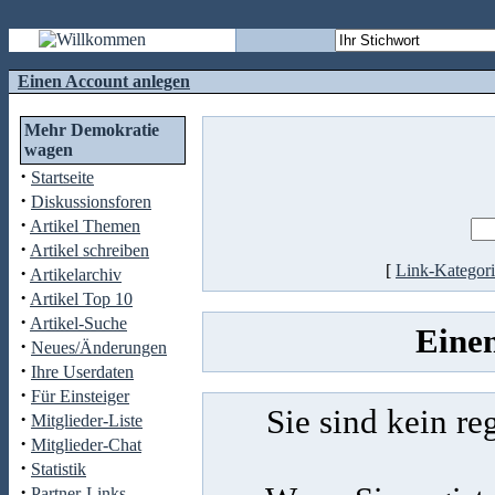
Einen Account anlegen
Mehr Demokratie
wagen
·
Startseite
·
Diskussionsforen
·
Artikel Themen
·
Artikel schreiben
[
Link-Kategor
·
Artikelarchiv
·
Artikel Top 10
·
Artikel-Suche
Eine
·
Neues/Änderungen
·
Ihre Userdaten
·
Für Einsteiger
Sie sind kein re
·
Mitglieder-Liste
·
Mitglieder-Chat
·
Statistik
·
Partner-Links