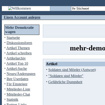
Einen Account anlegen
Mehr Demokratie
wagen
·
Startseite
·
Diskussionsforen
mehr-demok
·
Artikel Themen
·
Artikel schreiben
·
Artikelarchiv
·
Artikel Top 10
Artikel
·
Artikel-Suche
·
Soldaten sind Mörder (Antwort)
·
Neues/Änderungen
·
"Soldaten sind Mörder"
·
Ihre Userdaten
·
Gefährliche Dummheit
·
Für Einsteiger
·
Mitglieder-Liste
·
Mitglieder-Chat
·
Statistik
·
Partner-Links