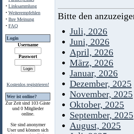
·
Linksammlung
·
Weiterempfehlen
Bitte den anzuzeig
·
Ihre Meinung
·
FAQ
Juli, 2026
Login
Juni, 2026
Username
April, 2026
Passwort
März, 2026
Januar, 2026
Dezember, 2025
Kostenlos registrieren!
November, 2025
Wer ist online?
Oktober, 2025
Zur Zeit sind 103 Gäste
und 0 Mitglieder
September, 2025
online.
August, 2025
Sie sind anonymer
User und können sich