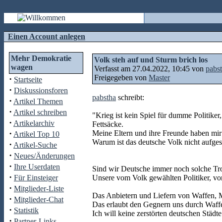
Einen Account anlegen
Mehr Demokratie
Volk steh auf und Sturm brich los
wagen
Verfasst am 27.04.2022, 10:45 von
pabs
Freigegeben von
Master
·
Startseite
·
Diskussionsforen
pabstha
schreibt:
·
Artikel Themen
·
Artikel schreiben
"Krieg ist kein Spiel für dumme Politiker
·
Artikelarchiv
Fettsäcke.
·
Meine Eltern und ihre Freunde haben mir 
Artikel Top 10
Warum ist das deutsche Volk nicht aufge
·
Artikel-Suche
·
Neues/Änderungen
·
Ihre Userdaten
Sind wir Deutsche immer noch solche Tro
·
Für Einsteiger
Unsere vom Volk gewählten Politiker, v
·
Mitglieder-Liste
Das Anbietern und Liefern von Waffen, 
·
Mitglieder-Chat
Das erlaubt den Gegnern uns durch Waffe
·
Statistik
Ich will keine zerstörten deutschen Stä
·
Partner-Links